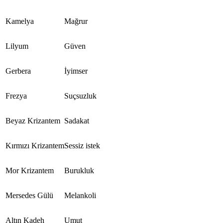
Kamelya
Mağrur
Lilyum
Güven
Gerbera
İyimser
Frezya
Suçsuzluk
Beyaz Krizantem
Sadakat
Kırmızı Krizantem
Sessiz istek
Mor Krizantem
Burukluk
Mersedes Gülü
Melankoli
Altın Kadeh
Umut