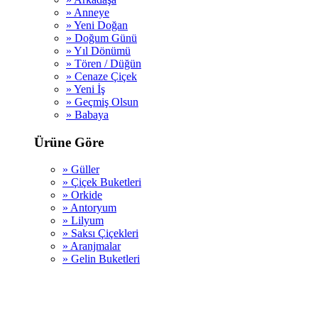
» Anneye
» Yeni Doğan
» Doğum Günü
» Yıl Dönümü
» Tören / Düğün
» Cenaze Çiçek
» Yeni İş
» Geçmiş Olsun
» Babaya
Ürüne Göre
» Güller
» Çiçek Buketleri
» Orkide
» Antoryum
» Lilyum
» Saksı Çiçekleri
» Aranjmalar
» Gelin Buketleri