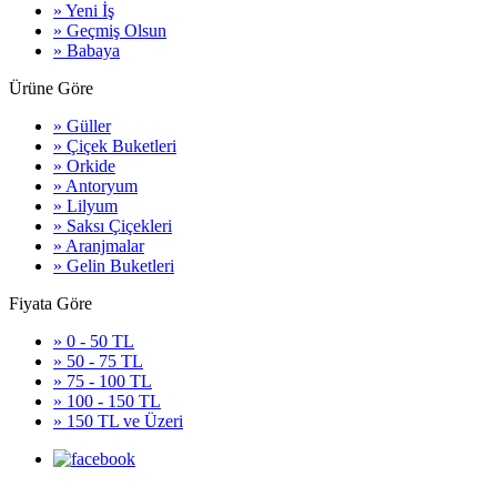
» Yeni İş
» Geçmiş Olsun
» Babaya
Ürüne Göre
» Güller
» Çiçek Buketleri
» Orkide
» Antoryum
» Lilyum
» Saksı Çiçekleri
» Aranjmalar
» Gelin Buketleri
Fiyata Göre
» 0 - 50 TL
» 50 - 75 TL
» 75 - 100 TL
» 100 - 150 TL
» 150 TL ve Üzeri