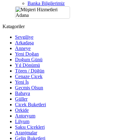
Banka Bilgilerimiz
Katagoriler
Sevgiliye
Arkadaşa
Anneye
Yeni Doğan
Doğum Günü
Yıl Dönümü
Tören / Düğün
Cenaze Çiçek
Yeni İş
Geçmiş Olsun
Babaya
Güller
Çiçek Buketleri
Orkide
Antoryum
Lilyum
Saksı Çiçekleri
Aranjmalar
Gelin Buketleri