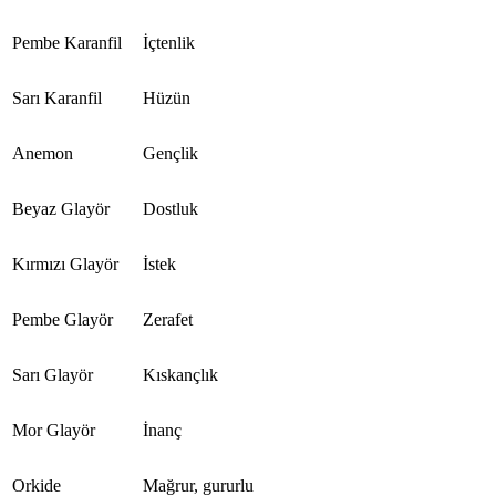
Pembe Karanfil
İçtenlik
Sarı Karanfil
Hüzün
Anemon
Gençlik
Beyaz Glayör
Dostluk
Kırmızı Glayör
İstek
Pembe Glayör
Zerafet
Sarı Glayör
Kıskançlık
Mor Glayör
İnanç
Orkide
Mağrur, gururlu