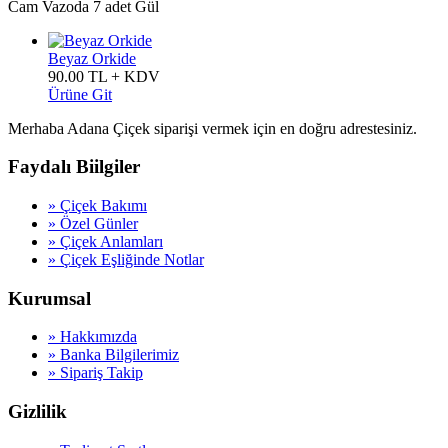
Cam Vazoda 7 adet Gül
Beyaz Orkide
90.00 TL + KDV
Ürüne Git
Merhaba Adana Çiçek siparişi vermek için en doğru adrestesiniz.
Faydalı Biilgiler
» Çiçek Bakımı
» Özel Günler
» Çiçek Anlamları
» Çiçek Eşliğinde Notlar
Kurumsal
» Hakkımızda
» Banka Bilgilerimiz
» Sipariş Takip
Gizlilik