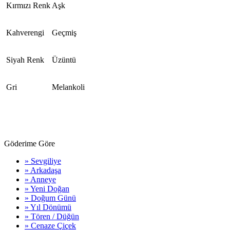
Kırmızı Renk
Aşk
Kahverengi
Geçmiş
Siyah Renk
Üzüntü
Gri
Melankoli
Göderime Göre
» Sevgiliye
» Arkadaşa
» Anneye
» Yeni Doğan
» Doğum Günü
» Yıl Dönümü
» Tören / Düğün
» Cenaze Çiçek