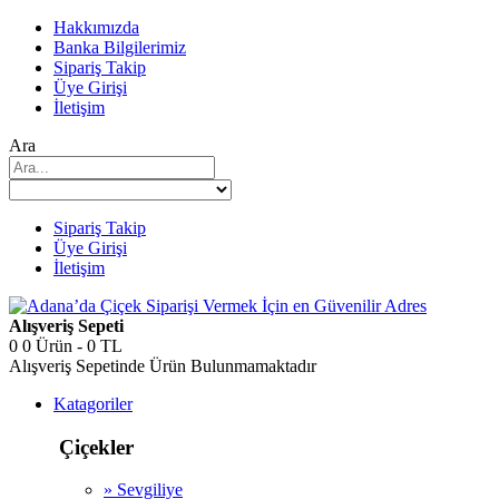
Hakkımızda
Banka Bilgilerimiz
Sipariş Takip
Üye Girişi
İletişim
Ara
Sipariş Takip
Üye Girişi
İletişim
Alışveriş Sepeti
0
0 Ürün - 0 TL
Alışveriş Sepetinde Ürün Bulunmamaktadır
Katagoriler
Çiçekler
» Sevgiliye