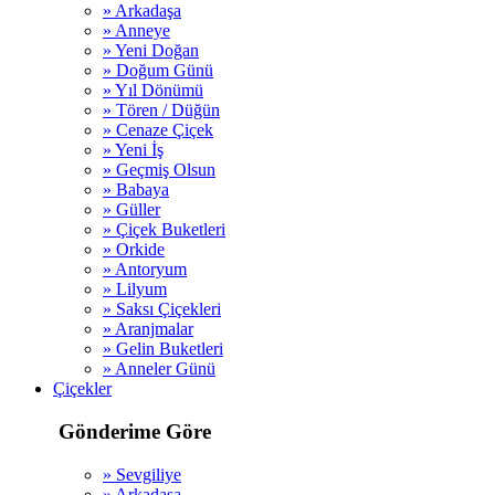
» Arkadaşa
» Anneye
» Yeni Doğan
» Doğum Günü
» Yıl Dönümü
» Tören / Düğün
» Cenaze Çiçek
» Yeni İş
» Geçmiş Olsun
» Babaya
» Güller
» Çiçek Buketleri
» Orkide
» Antoryum
» Lilyum
» Saksı Çiçekleri
» Aranjmalar
» Gelin Buketleri
» Anneler Günü
Çiçekler
Gönderime Göre
» Sevgiliye
» Arkadaşa